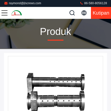
raymond@jlscrews.com
86-580-8056128
Kutipan
Produk