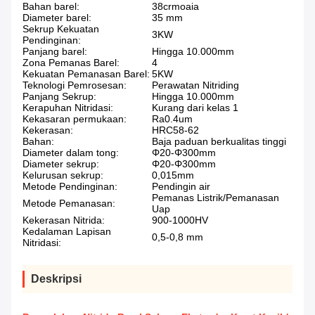
Bahan barel:
38crmoaia
Diameter barel:
35 mm
Sekrup Kekuatan
3KW
Pendinginan:
Panjang barel:
Hingga 10.000mm
Zona Pemanas Barel:
4
Kekuatan Pemanasan Barel:
5KW
Teknologi Pemrosesan:
Perawatan Nitriding
Panjang Sekrup:
Hingga 10.000mm
Kerapuhan Nitridasi:
Kurang dari kelas 1
Kekasaran permukaan:
Ra0.4um
Kekerasan:
HRC58-62
Bahan:
Baja paduan berkualitas tinggi
Diameter dalam tong:
Φ20-Φ300mm
Diameter sekrup:
Φ20-Φ300mm
Kelurusan sekrup:
0,015mm
Metode Pendinginan:
Pendingin air
Pemanas Listrik/Pemanasan
Metode Pemanasan:
Uap
Kekerasan Nitrida:
900-1000HV
Kedalaman Lapisan
0,5-0,8 mm
Nitridasi:
Deskripsi